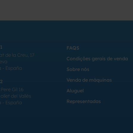
1
FAQS
at de la Creu, 17
Condições gerais de venda
Seva
a - España
Sobre nós
Venda de máquinas
2
Pere Gil 16
Aluguel
llet del Vallés
Representadas
a - España