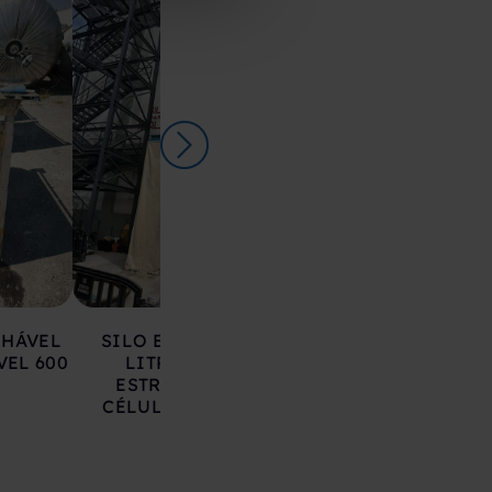
LHÁVEL
SILO EM AÇO 17.000
DEPÓSITO EM 
VEL 600
LITROS SOBRE
INOXIDÁVEL 20
ESTRUTURA COM
LITROS
CÉLULAS DE CARGA