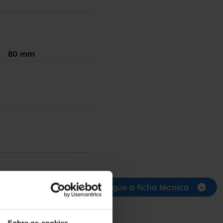
80
mm
o
Descarregue a ficha técnica
Sobre os cookies