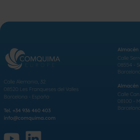
Almacén 
Calle Serr
08554 - 
Barcelon
Calle Alemania, 32
Almacén 
08520
Les Franqueses del Valles
Calle Can 
Barcelona
-
España
08100 - Mo
Barcelon
Tel.
+34 936 460 403
info@comquima.com