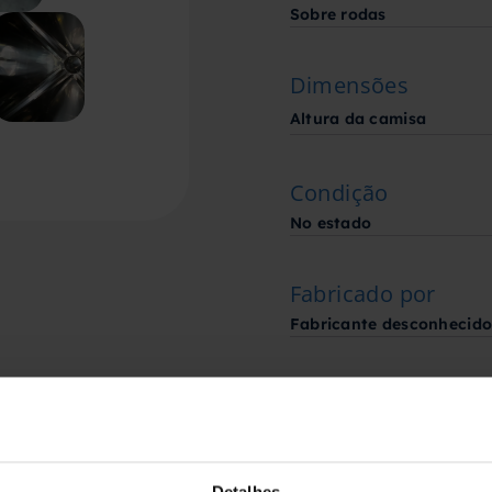
Sobre rodas
Dimensões
Altura da camisa
Condição
No estado
Fabricado por
Fabricante desconhecid
Solicite aqui o seu
orçamento
Detalhes