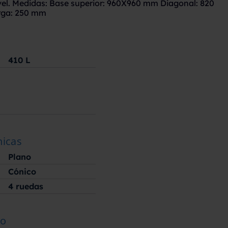
el. Medidas: Base superior: 960X960 mm Diagonal: 820
rga: 250 mm
410
L
nicas
Plano
Cónico
4 ruedas
ão