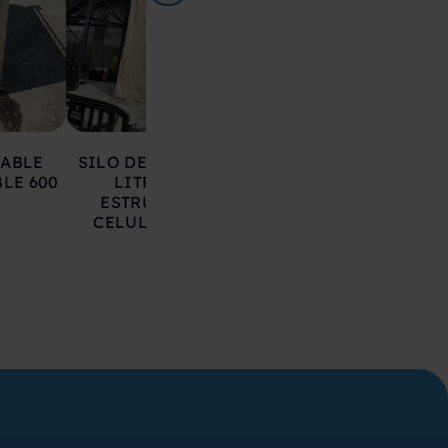
LABLE
SILO DE HIERRO 17.000
DEPOSITO AC
LE 600
LITROS SOBRE
INOXIDABLE 20
ESTRUCTURA CON
LITROS
CELULAS DE CARGA