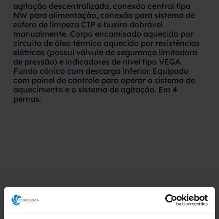
agitação descentralizada, conexão central tipo
NW para alimentação, conexão para sistema de
esfera de limpeza CIP e bueiro dobrável
manualmente. Corpo encamisado aquecido por
circuito de óleo térmico aquecido por resistências
elétricas (possui válvula de segurança limitadora
de pressão) e indicadores de nível tipo VEGA.
Fundo cônico com descarga inferior. Equipado
com painel de controle para operar o sistema de
aquecimento e o sistema de agitação. Em 4
pernas.