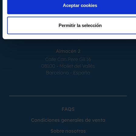
Aceptar cookies
Almacén 1
Calle Serrat de la Creu, 17
Permitir la selección
08554 - Seva
Barcelona - España
Almacén 2
Calle Can Pere Gil 16
08100 - Mollet del Vallés
Barcelona - España
FAQS
Condiciones generales de venta
Sobre nosotros