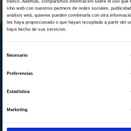
tráfico. Además, compartimos información sobre el uso que 
sitio web con nuestros partners de redes sociales, publicida
análisis web, quienes pueden combinarla con otra informaci
les haya proporcionado o que hayan recopilado a partir del 
haya hecho de sus servicios.
Selección
Necesario
de
consentimiento
Preferencias
Calle Alemania, 32
08520
Les Franqueses del Valles
Barcelona
-
España
Estadística
Tel.
+34 936 460 403
info@comquima.com
Marketing