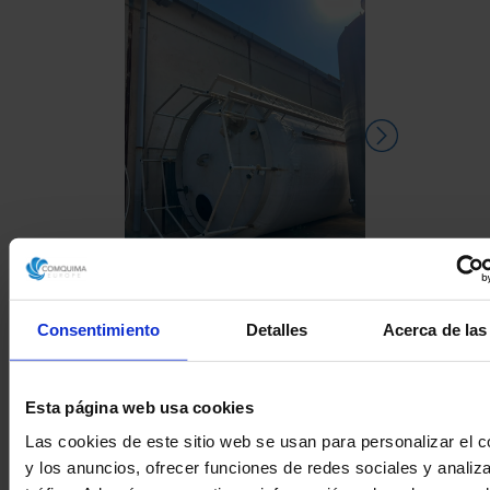
Consentimiento
Detalles
Acerca de las
DEPÓSITO FIBRA DE
DEPÓSITO
SEGUNDA MANO
CO.INOX 50
SEGUND
Esta página web usa cookies
Las cookies de este sitio web se usan para personalizar el c
y los anuncios, ofrecer funciones de redes sociales y analiza