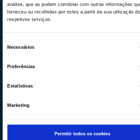
análise, que as podem combinar com outras informações qu
forneceu ou recolhidas por estes a partir da sua utilização d
respetivos serviços.
Seleção
Necessários
de
Calle Alemania, 32
consentimento
08520
Les Franqueses del Valles
Preferências
Barcelona
-
España
Tel.
+34 936 460 403
Estatísticas
info@comquima.com
Marketing
Almacén 1
Permitir todos os cookies
Calle Serrat de la Creu, 17