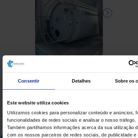
DEPÓSITO EM FIBRA DE
DEPÓSIT
VIDRO USADO
COMPRIMID
500 LITR
Consentir
Detalhes
Sobre os 
Este website utiliza cookies
Utilizamos cookies para personalizar conteúdo e anúncios, f
funcionalidades de redes sociais e analisar o nosso tráfego.
Também partilhamos informações acerca da sua utilização d
com os nossos parceiros de redes sociais, de publicidade e