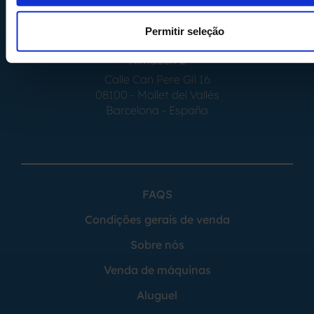
08554 - Seva
Barcelona - España
Permitir seleção
Almacén 2
Calle Can Pere Gil 16
08100 - Mollet del Vallés
Barcelona - España
FAQS
Condições gerais de venda
Sobre nós
Venda de máquinas
Aluguel