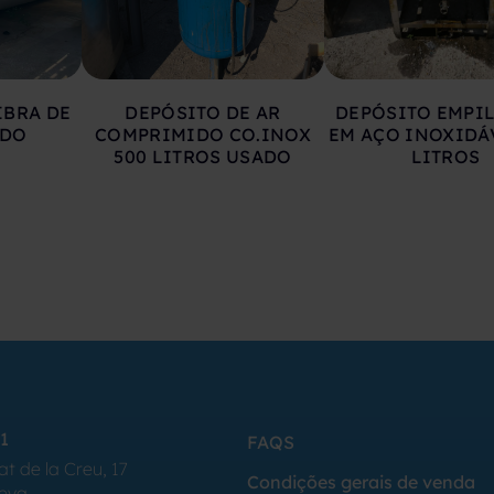
IBRA DE
DEPÓSITO DE AR
DEPÓSITO EMPI
ADO
COMPRIMIDO CO.INOX
EM AÇO INOXIDÁ
500 LITROS USADO
LITROS
1
FAQS
at de la Creu, 17
Condições gerais de venda
Seva