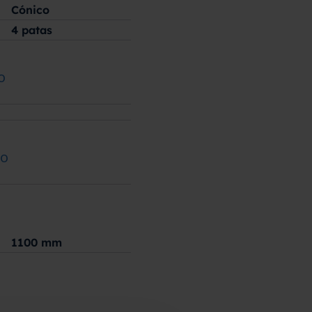
Cónico
4 patas
o
ão
1100
mm