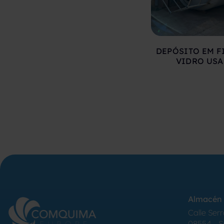
DEPÓSITO EM F
VIDRO US
Almacén 
Calle Serr
08554 - 