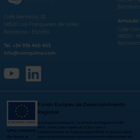
Barcelon
Calle Alemania, 32
Almacén 
08520
Les Franqueses del Valles
Calle Can 
Barcelona
-
España
08100 - Mo
Barcelon
Tel.
+34 936 460 403
info@comquima.com
Fundo Europeu de Desenvolvimento
Regional
A Comquima Europe SL, no âmbito do Programa ICEX
Next, contou com o apoio do ICEX e com o
Uma maneira
cofinanciamento do fundo europeu FEDER. O objetivo deste
de fazer a
apoio é contribuir para o desenvolvimento internacional da