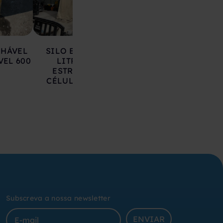
LHÁVEL
SILO EM AÇO 17.000
DEPÓSITO EM 
VEL 600
LITROS SOBRE
INOXIDÁVEL 20
ESTRUTURA COM
LITROS
CÉLULAS DE CARGA
Subscreva a nossa newsletter
ENVIAR