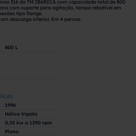
 inox 316 da TM IBéRICA com capacidade total de 800
plano com suporte para agitação, tampa rebatível em
exões tipo flange.
com descarga inferior. Em 4 pernas.
800
L
nicas
1996
Hélice tripala
0,55 kw a 1390 rpm
Plano