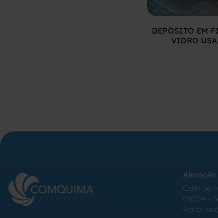
DEPÓSITO EM F
VIDRO US
Almacén 
Calle Serr
08554 - 
Barcelon