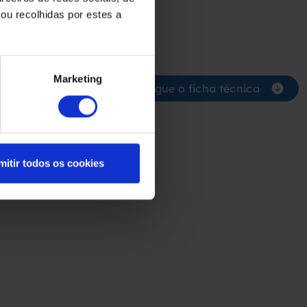
3650
mm
ou recolhidas por estes a
875
Kg
Marketing
Descarregue a ficha técnica
mitir todos os cookies