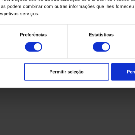
Altura
ue as podem combinar com outras informações que lhes forneceu 
Peso
respetivos serviços.
Preferências
Estatísticas
Solicite aqui o seu
orçamento
Permitir seleção
Per