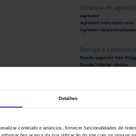
Sistema de agitaçã
Agitador
Agitador helicoidal axial
Agitador descentralizad
Design e construç
Fundo superior tipo Klop
Fundo inferior cônico
Dimensões
Diâmetro interno
Detalhes
Altura da camisa
Informações para 
onalizar conteúdo e anúncios, fornecer funcionalidades de redes
Largura
informações acerca da sua utilização do site com os nossos pa