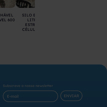
LHÁVEL
SILO EM AÇO 17.000
DEPÓSITO EM 
VEL 600
LITROS SOBRE
INOXIDÁVEL 20
ESTRUTURA COM
LITROS
CÉLULAS DE CARGA
Subscreva a nossa newsletter
ENVIAR