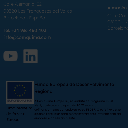
Calle Alemania, 32
Almacén 
08520
Les Franqueses del Valles
Calle Can 
Barcelona
-
España
08100 - Mo
Barcelon
Tel.
+34 936 460 403
info@comquima.com
Fundo Europeu de Desenvolvimento
Regional
A Comquima Europe SL, no âmbito do Programa ICEX
Next, contou com o apoio do ICEX e com o
Uma maneira
cofinanciamento do fundo europeu FEDER. O objetivo deste
de fazer a
apoio é contribuir para o desenvolvimento internacional da
empresa e do seu ambiente.
Europa