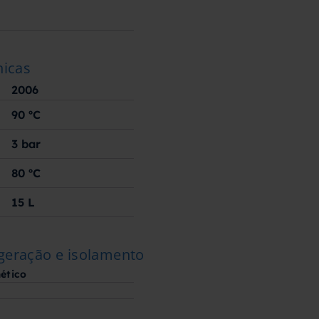
nicas
2006
90
ºC
3
bar
80
ºC
15
L
geração e isolamento
ético