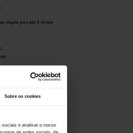
o
 de dupla pá com 3 níveis
o
ão
per
1410
mm
Sobre os cookies
1500
mm
transporte
 sociais e analisar o nosso
1500
mm
rceiros de redes sociais, de