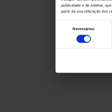
publicidade e de análise, q
partir da sua utilização dos 
Seleção
Necessários
de
consentimento