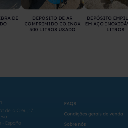
IBRA DE
DEPÓSITO DE AR
DEPÓSITO EMPI
ADO
COMPRIMIDO CO.INOX
EM AÇO INOXIDÁ
500 LITROS USADO
LITROS
1
FAQS
at de la Creu, 17
Condições gerais de venda
Seva
a - España
Sobre nós