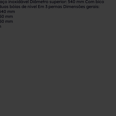
: aço inoxidável Diâmetro superior: 540 mm Com bico
uas bóias de nível Em 3 pernas Dimensões gerais:
 540 mm
 450 mm
 50 mm
m