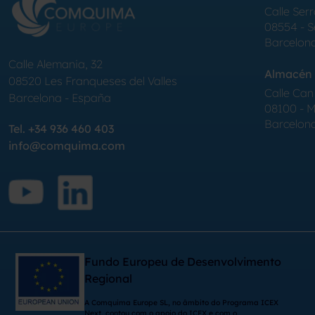
Calle Serr
08554 - 
Barcelon
Calle Alemania, 32
Almacén 
08520
Les Franqueses del Valles
Calle Can 
Barcelona
-
España
08100 - Mo
Barcelon
Tel.
+34 936 460 403
info@comquima.com
Fundo Europeu de Desenvolvimento
Regional
A Comquima Europe SL, no âmbito do Programa ICEX
Next, contou com o apoio do ICEX e com o