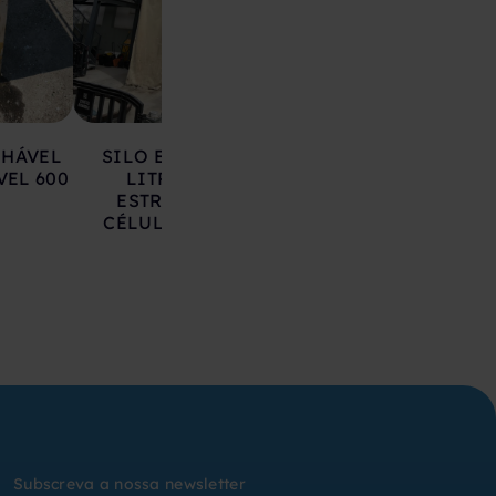
LHÁVEL
SILO EM AÇO 17.000
DEPÓSITO EM 
VEL 600
LITROS SOBRE
INOXIDÁVEL 20
ESTRUTURA COM
LITROS
CÉLULAS DE CARGA
Subscreva a nossa newsletter