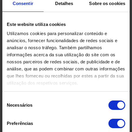
Consentir
Detalhes
Sobre os cookies
Produtos Relacionados
Este website utiliza cookies
Utilizamos cookies para personalizar conteúdo e
anúncios, fornecer funcionalidades de redes sociais e
analisar o nosso tráfego. Também partilhamos
informações acerca da sua utilização do site com os
nossos parceiros de redes sociais, de publicidade e de
análise, que as podem combinar com outras informações
que lhes forneceu ou recolhidas por estes a partir da sua
utilização dos respetivos serviços.
Seleção
Necessários
de
consentimento
Preferências
DEPÓSITO EM FIBRA DE
DEPÓSIT