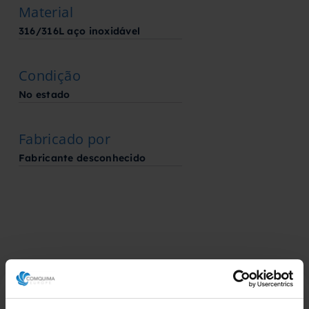
Material
316/316L aço inoxidável
Condição
No estado
Fabricado por
Fabricante desconhecido