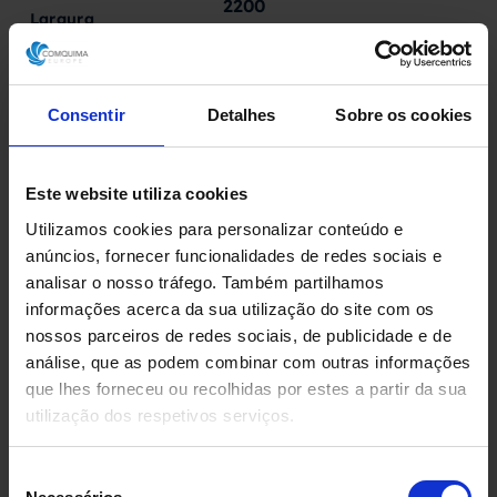
2200
Largura
mm
3000
Altura
mm
Consentir
Detalhes
Sobre os cookies
600
Peso
Kg
Este website utiliza cookies
Documentação
Utilizamos cookies para personalizar conteúdo e
Sem documentação
anúncios, fornecer funcionalidades de redes sociais e
analisar o nosso tráfego. Também partilhamos
informações acerca da sua utilização do site com os
Condição
nossos parceiros de redes sociais, de publicidade e de
No estado
análise, que as podem combinar com outras informações
que lhes forneceu ou recolhidas por estes a partir da sua
utilização dos respetivos serviços.
Fabricado por
Conal
Seleção