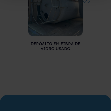
DEPÓSITO EM FIBRA DE
DEPÓSIT
VIDRO USADO
COMPRIMID
500 LITR