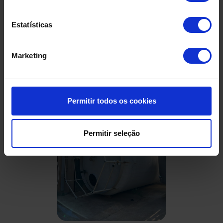
Estatísticas
Produtos Relacionados
Marketing
Permitir todos os cookies
Permitir seleção