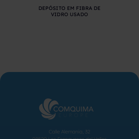
DEPÓSITO EM FIBRA DE
DEPÓSIT
VIDRO USADO
COMPRIMID
500 LITR
Calle Alemania, 32
08520
Les Franqueses del Valles