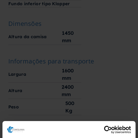
Fundo inferior tipo Klopper
Dimensões
1450
Altura da camisa
mm
Informações para transporte
1600
Largura
mm
2400
Altura
mm
500
Peso
Kg
Documentação