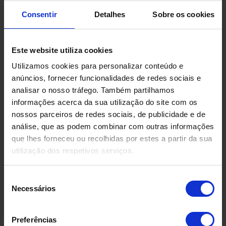
Sem documentação
Consentir
Detalhes
Sobre os cookies
Condição
No estado
Este website utiliza cookies
Utilizamos cookies para personalizar conteúdo e
anúncios, fornecer funcionalidades de redes sociais e
Solicite aqui o seu orçamento
analisar o nosso tráfego. Também partilhamos
informações acerca da sua utilização do site com os
nossos parceiros de redes sociais, de publicidade e de
Descarregue a ficha técnica
análise, que as podem combinar com outras informações
que lhes forneceu ou recolhidas por estes a partir da sua
utilização dos respetivos serviços.
Seleção
Necessários
de
consentimento
Preferências