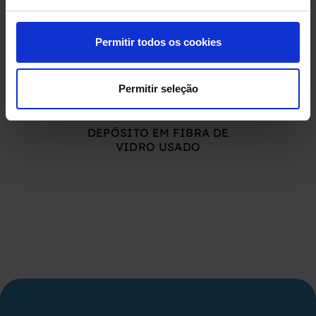
Permitir todos os cookies
Permitir seleção
DEPÓSITO EM FIBRA DE
DEPÓSIT
VIDRO USADO
COMPRIMID
500 LITR