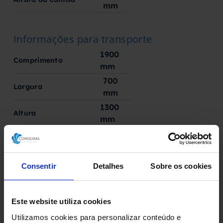
mm
Informações para transporte
1900
Comprimento
mm
700
Largura
mm
1300
Altura
mm
Condição
No estado
Consentir
Detalhes
Sobre os cookies
Fabricado por
Este website utiliza cookies
Fabricante desconhecido
Utilizamos cookies para personalizar conteúdo e