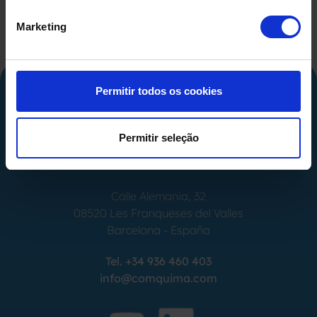
Marketing
Permitir todos os cookies
Permitir seleção
Calle Alemania, 32
08520
Les Franqueses del Valles
Barcelona
-
España
Tel.
+34 936 460 403
info@comquima.com