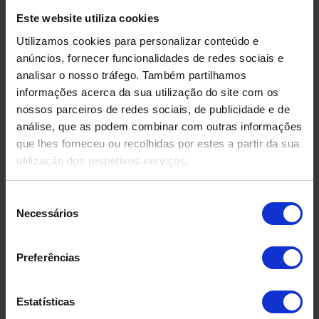
Este website utiliza cookies
Utilizamos cookies para personalizar conteúdo e
anúncios, fornecer funcionalidades de redes sociais e
analisar o nosso tráfego. Também partilhamos
informações acerca da sua utilização do site com os
nossos parceiros de redes sociais, de publicidade e de
análise, que as podem combinar com outras informações
que lhes forneceu ou recolhidas por estes a partir da sua
utilização dos respetivos serviços.
Seleção
Necessários
de
DEPÓSITO EM FIBRA DE
DEPÓSIT
consentimento
VIDRO USADO
COMPRIMID
Preferências
500 LITR
Estatísticas