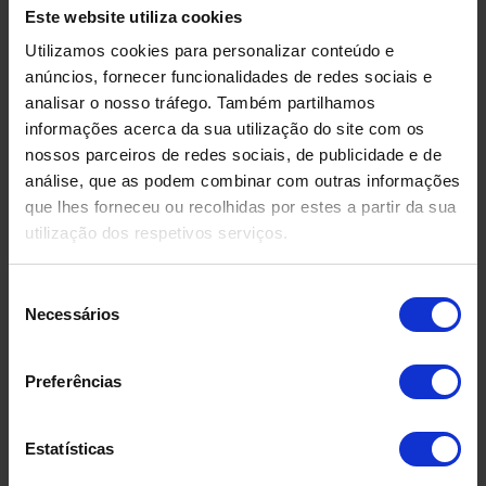
Este website utiliza cookies
Utilizamos cookies para personalizar conteúdo e
anúncios, fornecer funcionalidades de redes sociais e
analisar o nosso tráfego. Também partilhamos
informações acerca da sua utilização do site com os
nossos parceiros de redes sociais, de publicidade e de
análise, que as podem combinar com outras informações
que lhes forneceu ou recolhidas por estes a partir da sua
utilização dos respetivos serviços.
Seleção
Necessários
de
DEPÓSITO EM FIBRA DE
DEPÓSIT
consentimento
VIDRO USADO
COMPRIMID
500 LITR
Preferências
Estatísticas