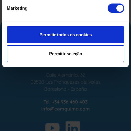
Marketing
Permitir todos os cookies
Permitir seleção
Calle Alemania, 32
08520
Les Franqueses del Valles
Barcelona
-
España
Tel.
+34 936 460 403
info@comquima.com