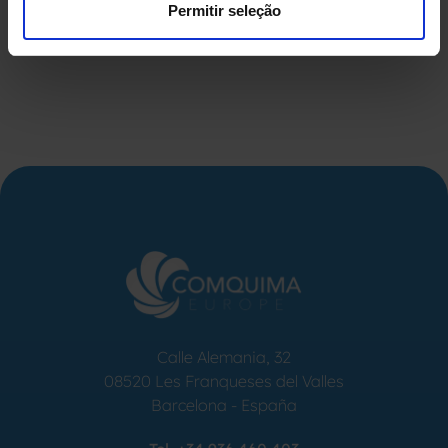
Permitir seleção
Calle Alemania, 32
08520
Les Franqueses del Valles
Barcelona
-
España