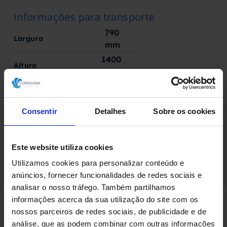
Informações para transporte
790
Largura
mm
1400
Altura
mm
62
Peso
Kg
Consentir
Detalhes
Sobre os cookies
Este website utiliza cookies
Utilizamos cookies para personalizar conteúdo e
anúncios, fornecer funcionalidades de redes sociais e
analisar o nosso tráfego. Também partilhamos
informações acerca da sua utilização do site com os
nossos parceiros de redes sociais, de publicidade e de
análise, que as podem combinar com outras informações