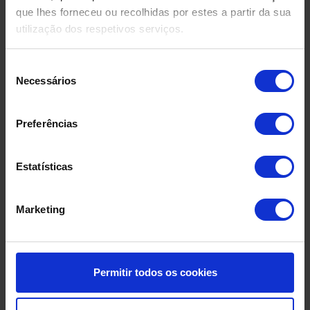
Produtos Relacionados
que lhes forneceu ou recolhidas por estes a partir da sua
utilização dos respetivos serviços.
Seleção
Necessários
de
consentimento
Preferências
Estatísticas
Marketing
Permitir todos os cookies
DEPÓSITO EM FIBRA DE
DEPÓSIT
VIDRO USADO
COMPRIMID
500 LITR