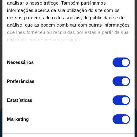
analisar o nosso tráfego. Também partilhamos
informações acerca da sua utilização do site com os
nossos parceiros de redes sociais, de publicidade e de
análise, que as podem combinar com outras informações
que lhes forneceu ou recolhidas por estes a partir da sua
utilização dos respetivos serviços.
DEPÓSITO EM FIBRA DE
DEPÓSIT
VIDRO USADO
COMPRIMID
500 LITR
Seleção
Necessários
de
consentimento
Preferências
Estatísticas
Marketing