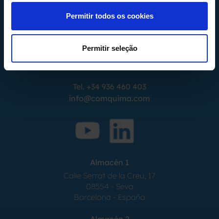
Permitir todos os cookies
Calle Alemania, 32
Permitir seleção
08520
Les Franqueses del Valles
Barcelona
-
España
Tel.
+34 936 460 403
info@comquima.com
Almacén 1
Calle Serrat de la Creu, 17
08554 - Seva
Barcelona - España
Almacén 2