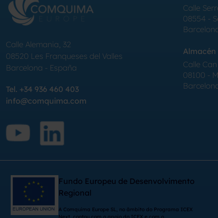
Calle Serr
08554 - 
Barcelon
Calle Alemania, 32
Almacén 
08520
Les Franqueses del Valles
Calle Can 
Barcelona
-
España
08100 - Mo
Barcelon
Tel.
+34 936 460 403
info@comquima.com
Fundo Europeu de Desenvolvimento
Regional
A Comquima Europe SL, no âmbito do Programa ICEX
Next, contou com o apoio do ICEX e com o