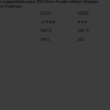
capacidade para 700 litros. Fundo inferior Klopper
Em 4 pernas.
BODY
SHIRT
-1/3 bar
4 bar
120°C
150 ºC
700 L
22 L