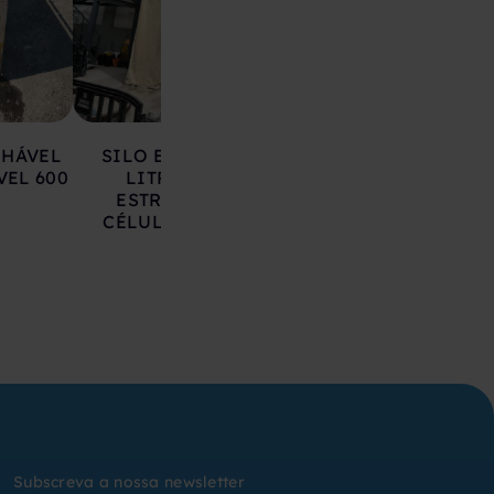
LHÁVEL
SILO EM AÇO 17.000
DEPÓSITO EM 
VEL 600
LITROS SOBRE
INOXIDÁVEL 20
ESTRUTURA COM
LITROS
CÉLULAS DE CARGA
Subscreva a nossa newsletter