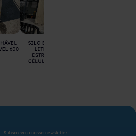
LHÁVEL
SILO EM AÇO 17.000
DEPÓSITO EM 
VEL 600
LITROS SOBRE
INOXIDÁVEL 20
ESTRUTURA COM
LITROS
CÉLULAS DE CARGA
Subscreva a nossa newsletter