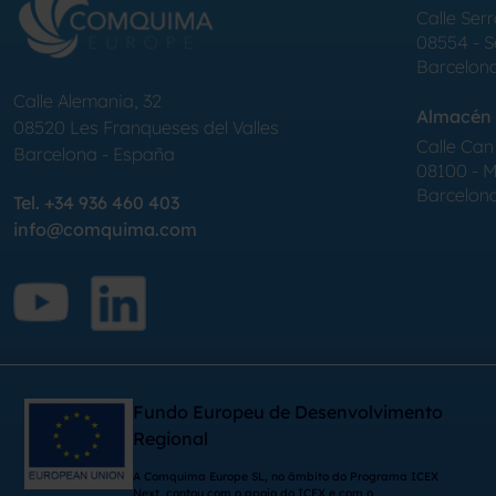
Calle Serr
08554 - 
Barcelon
Calle Alemania, 32
Almacén 
08520
Les Franqueses del Valles
Calle Can 
Barcelona
-
España
08100 - Mo
Barcelon
Tel.
+34 936 460 403
info@comquima.com
Fundo Europeu de Desenvolvimento
Regional
A Comquima Europe SL, no âmbito do Programa ICEX
Next, contou com o apoio do ICEX e com o