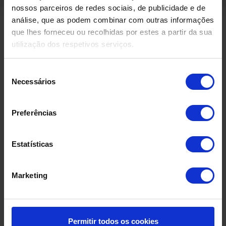
nossos parceiros de redes sociais, de publicidade e de
análise, que as podem combinar com outras informações
que lhes forneceu ou recolhidas por estes a partir da sua
Produtos Relacionados
utilização dos respetivos serviços.
Seleção
Necessários
de
consentimento
Preferências
Estatísticas
Marketing
Permitir todos os cookies