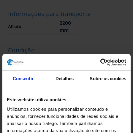
Informações para transporte
2200
Altura
mm
Condição
No estado
Fabricado por
Consentir
Detalhes
Sobre os cookies
Fabricante desconhecido
Este website utiliza cookies
Utilizamos cookies para personalizar conteúdo e
anúncios, fornecer funcionalidades de redes sociais e
analisar o nosso tráfego. Também partilhamos
informações acerca da sua utilização do site com os