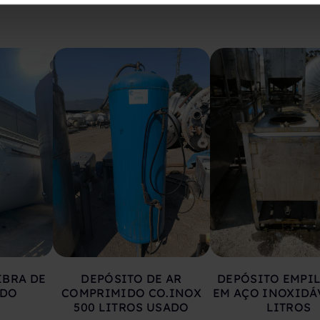
IBRA DE
DEPÓSITO DE AR
DEPÓSITO EMPI
ADO
COMPRIMIDO CO.INOX
EM AÇO INOXIDÁ
500 LITROS USADO
LITROS