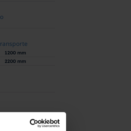
ão
transporte
1200
mm
2200
mm