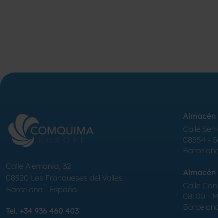
Almacén 
Calle Serr
08554 - 
Barcelon
Calle Alemania, 32
Almacén 
08520
Les Franqueses del Valles
Calle Can 
Barcelona
-
España
08100 - Mo
Barcelon
Tel.
+34 936 460 403