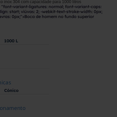
o inox 304 com capacidade para 1000 litros
= "font-variant-ligatures: normal; font-variant-caps:
lign: start; viúvas: 2; -webkit-text-stroke-width: 0px;
vras: 0px;">
Boca de homem no fundo superior
1000
L
nicas
Cónico
cionamento