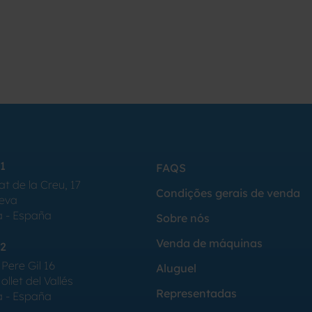
1
FAQS
at de la Creu, 17
Condições gerais de venda
Seva
a - España
Sobre nós
Venda de máquinas
2
Pere Gil 16
Aluguel
llet del Vallés
Representadas
a - España