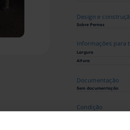
Design e construç
Sobre Pernas
Informações para 
Largura
Altura
Documentação
Sem documentação
Condição
No estado