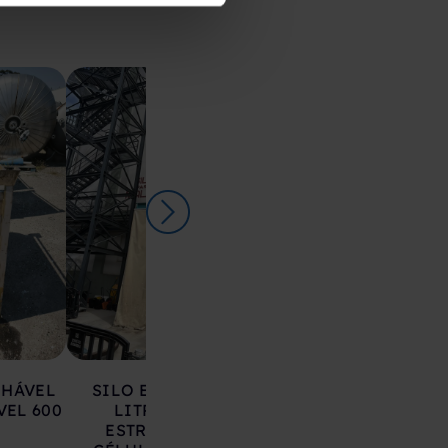
LHÁVEL
SILO EM AÇO 17.000
DEPÓSITO EM 
VEL 600
LITROS SOBRE
INOXIDÁVEL 20
ESTRUTURA COM
LITROS