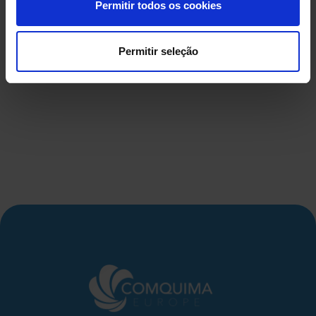
Permitir todos os cookies
Permitir seleção
DEPÓSITO EM FIBRA DE
DEPÓSIT
VIDRO USADO
COMPRIMID
500 LITR