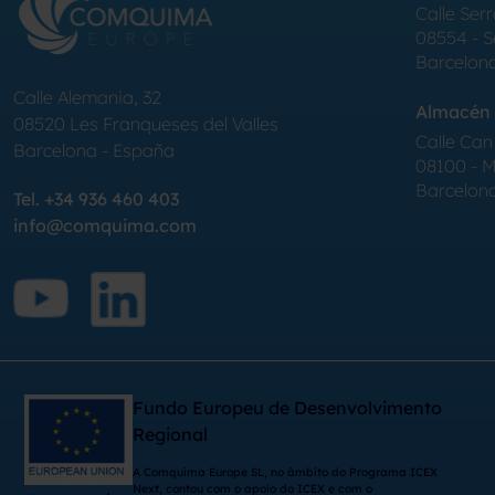
Calle Serr
08554 - 
Barcelon
Calle Alemania, 32
Almacén 
08520
Les Franqueses del Valles
Calle Can 
Barcelona
-
España
08100 - Mo
Barcelon
Tel.
+34 936 460 403
info@comquima.com
Fundo Europeu de Desenvolvimento
Regional
A Comquima Europe SL, no âmbito do Programa ICEX
Next, contou com o apoio do ICEX e com o