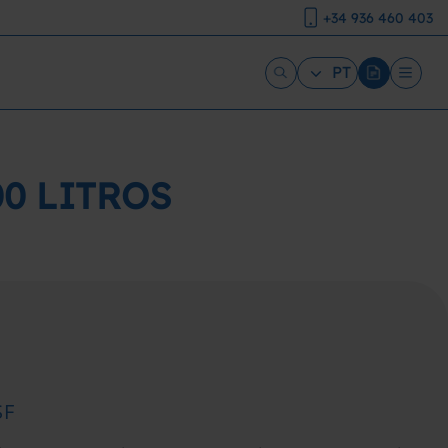
+34 936 460 403
PT
0 LITROS
SF