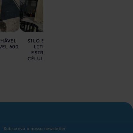
LHÁVEL
SILO EM AÇO 17.000
DEPÓSITO EM 
VEL 600
LITROS SOBRE
INOXIDÁVEL 20
ESTRUTURA COM
LITROS
CÉLULAS DE CARGA
Subscreva a nossa newsletter