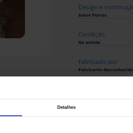
Design e construç
Sobre Pernas
Condição
No estado
Fabricado por
Fabricante desconhecid
Detalhes