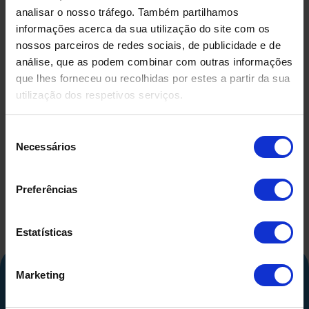
analisar o nosso tráfego. Também partilhamos
informações acerca da sua utilização do site com os
nossos parceiros de redes sociais, de publicidade e de
análise, que as podem combinar com outras informações
que lhes forneceu ou recolhidas por estes a partir da sua
utilização dos respetivos serviços.
DEPÓSITO EM FIBRA DE
DEPÓSIT
VIDRO USADO
COMPRIMID
500 LITR
Seleção
Necessários
de
consentimento
Preferências
Estatísticas
Marketing