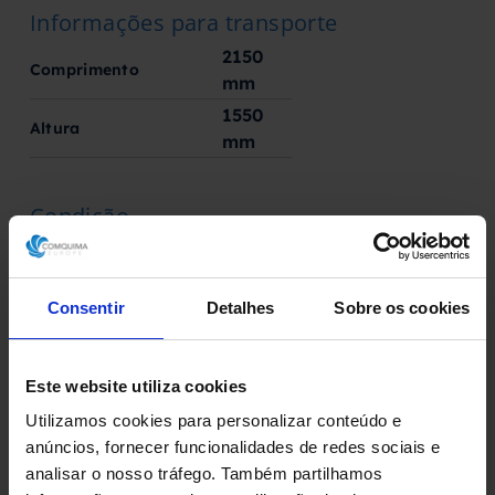
Informações para transporte
2150
Comprimento
mm
1550
Altura
mm
Condição
No estado
Consentir
Detalhes
Sobre os cookies
Fabricado por
Fabricante desconhecido
Este website utiliza cookies
Utilizamos cookies para personalizar conteúdo e
anúncios, fornecer funcionalidades de redes sociais e
analisar o nosso tráfego. Também partilhamos