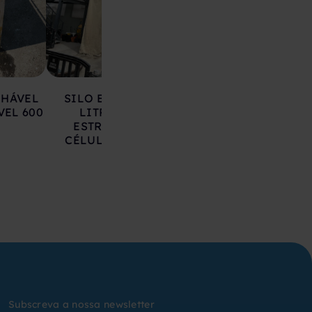
LHÁVEL
SILO EM AÇO 17.000
DEPÓSITO EM 
VEL 600
LITROS SOBRE
INOXIDÁVEL 20
ESTRUTURA COM
LITROS
CÉLULAS DE CARGA
Subscreva a nossa newsletter