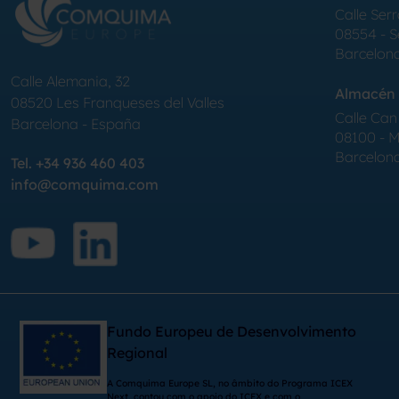
Calle Serr
08554 - 
Barcelon
Calle Alemania, 32
Almacén 
08520
Les Franqueses del Valles
Calle Can 
Barcelona
-
España
08100 - Mo
Barcelon
Tel.
+34 936 460 403
info@comquima.com
Fundo Europeu de Desenvolvimento
Regional
A Comquima Europe SL, no âmbito do Programa ICEX
Next, contou com o apoio do ICEX e com o