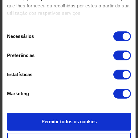
Produtos Relacionados
que lhes forneceu ou recolhidas por estes a partir da sua
utilização dos respetivos serviços.
Seleção
Necessários
de
consentimento
Preferências
Estatísticas
Marketing
Permitir todos os cookies
DEPÓSITO EM FIBRA DE
DEPÓSIT
VIDRO USADO
COMPRIMID