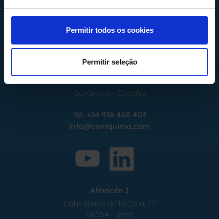
Permitir todos os cookies
Permitir seleção
Calle Alemania, 32
08520
Les Franqueses del Valles
Barcelona
-
España
Tel.
+34 936 460 403
info@comquima.com
Almacén 1
Calle Serrat de la Creu, 17
08554 - Seva