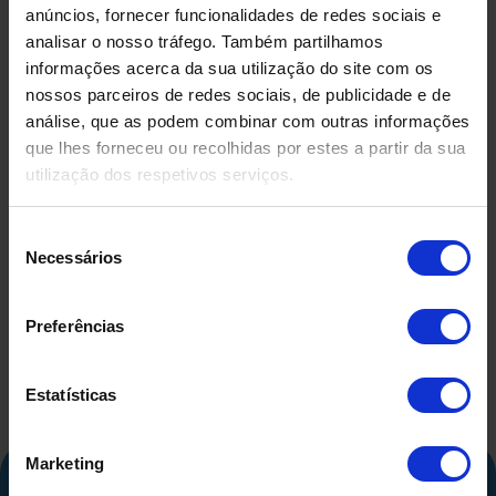
anúncios, fornecer funcionalidades de redes sociais e
analisar o nosso tráfego. Também partilhamos
informações acerca da sua utilização do site com os
nossos parceiros de redes sociais, de publicidade e de
análise, que as podem combinar com outras informações
que lhes forneceu ou recolhidas por estes a partir da sua
utilização dos respetivos serviços.
DEPÓSITO EM FIBRA DE
DEPÓSIT
VIDRO USADO
COMPRIMID
Seleção
500 LITR
Necessários
de
consentimento
Preferências
Estatísticas
Marketing