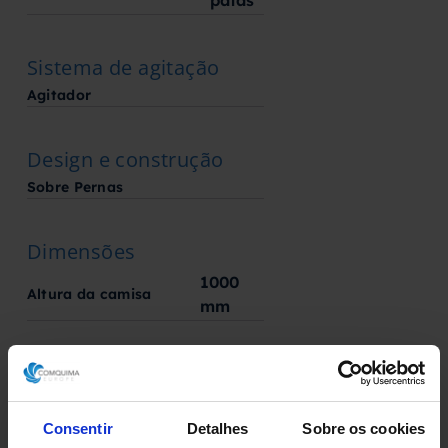
Sistema de agitação
Agitador
Design e construção
Sobre Pernas
Dimensões
1000
Altura da camisa
mm
Informações para transporte
280
Peso
Kg
Consentir
Detalhes
Sobre os cookies