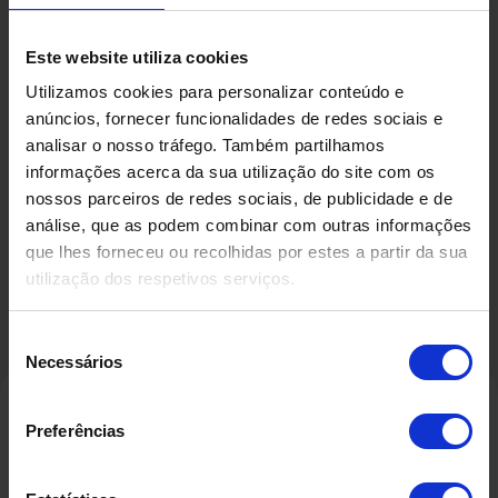
Condição
Este website utiliza cookies
No estado
Utilizamos cookies para personalizar conteúdo e
anúncios, fornecer funcionalidades de redes sociais e
analisar o nosso tráfego. Também partilhamos
Fabricado por
informações acerca da sua utilização do site com os
TM IBÉRICA
nossos parceiros de redes sociais, de publicidade e de
análise, que as podem combinar com outras informações
que lhes forneceu ou recolhidas por estes a partir da sua
utilização dos respetivos serviços.
Seleção
Necessários
de
consentimento
Preferências
Produtos Relacionados