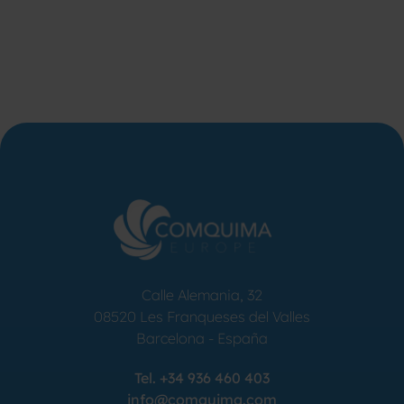
Calle Alemania, 32
08520
Les Franqueses del Valles
Barcelona
-
España
Tel.
+34 936 460 403
info@comquima.com