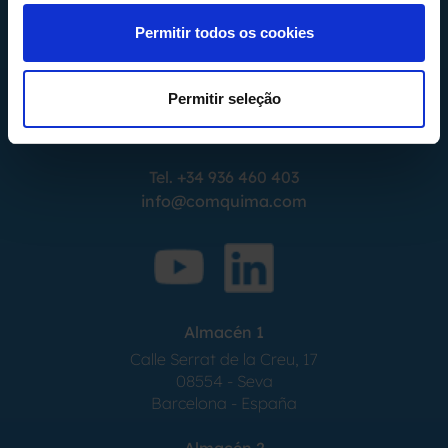
Permitir todos os cookies
Calle Alemania, 32
Permitir seleção
08520
Les Franqueses del Valles
Barcelona
-
España
Tel.
+34 936 460 403
info@comquima.com
Almacén 1
Calle Serrat de la Creu, 17
08554 - Seva
Barcelona - España
Almacén 2