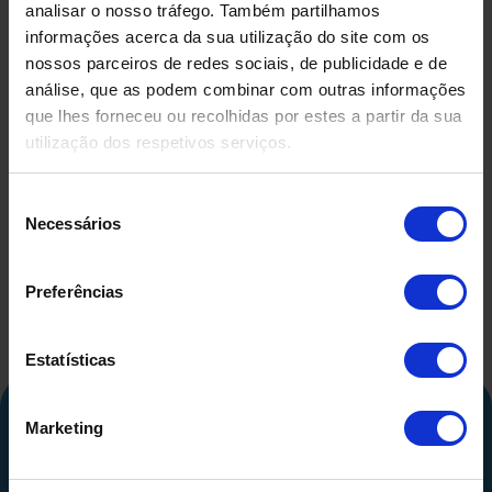
analisar o nosso tráfego. Também partilhamos
informações acerca da sua utilização do site com os
nossos parceiros de redes sociais, de publicidade e de
análise, que as podem combinar com outras informações
que lhes forneceu ou recolhidas por estes a partir da sua
utilização dos respetivos serviços.
DEPÓSITO EM FIBRA DE
DEPÓSIT
VIDRO USADO
COMPRIMID
500 LITR
Seleção
Necessários
de
consentimento
Preferências
Estatísticas
Marketing