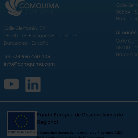
Calle Serr
08554 - 
Barcelon
Calle Alemania, 32
Almacén 
08520
Les Franqueses del Valles
Calle Can 
Barcelona
-
España
08100 - Mo
Barcelon
Tel.
+34 936 460 403
info@comquima.com
Fundo Europeu de Desenvolvimento
Regional
A Comquima Europe SL, no âmbito do Programa ICEX
Next, contou com o apoio do ICEX e com o