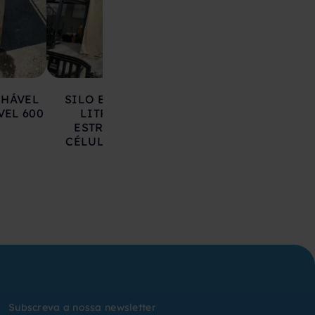
LHÁVEL
SILO EM AÇO 17.000
DEPÓSITO EM 
VEL 600
LITROS SOBRE
INOXIDÁVEL 20
ESTRUTURA COM
LITROS
CÉLULAS DE CARGA
Subscreva a nossa newsletter