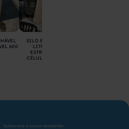
LHÁVEL
SILO EM AÇO 17.000
DEPÓSITO EM 
VEL 600
LITROS SOBRE
INOXIDÁVEL 20
ESTRUTURA COM
LITROS
CÉLULAS DE CARGA
Subscreva a nossa newsletter