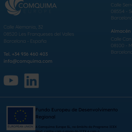
Calle Serr
08554 - 
Barcelon
Calle Alemania, 32
Almacén 
08520
Les Franqueses del Valles
Calle Can 
Barcelona
-
España
08100 - Mo
Barcelon
Tel.
+34 936 460 403
info@comquima.com
Fundo Europeu de Desenvolvimento
Regional
A Comquima Europe SL, no âmbito do Programa ICEX
Next, contou com o apoio do ICEX e com o