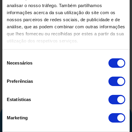
analisar o nosso tráfego. Também partilhamos
informações acerca da sua utilização do site com os
nossos parceiros de redes sociais, de publicidade e de
análise, que as podem combinar com outras informações
que lhes forneceu ou recolhidas por estes a partir da sua
utilização dos respetivos serviços.
DEPÓSITO EM FIBRA DE
DEPÓSIT
VIDRO USADO
COMPRIMID
500 LITR
Seleção
Necessários
de
consentimento
Preferências
Estatísticas
Marketing