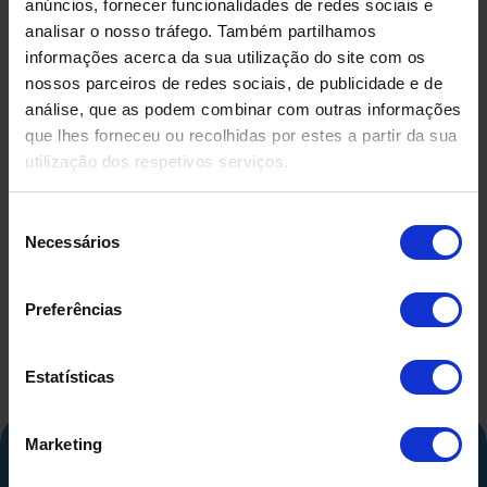
anúncios, fornecer funcionalidades de redes sociais e
analisar o nosso tráfego. Também partilhamos
informações acerca da sua utilização do site com os
nossos parceiros de redes sociais, de publicidade e de
análise, que as podem combinar com outras informações
que lhes forneceu ou recolhidas por estes a partir da sua
utilização dos respetivos serviços.
DEPÓSITO EM FIBRA DE
DEPÓSIT
VIDRO USADO
COMPRIMID
Seleção
500 LITR
Necessários
de
consentimento
Preferências
Estatísticas
Marketing