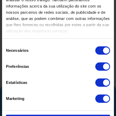
informações acerca da sua utilização do site com os
nossos parceiros de redes sociais, de publicidade e de
análise, que as podem combinar com outras informações
que lhes forneceu ou recolhidas por estes a partir da sua
DEPÓSITO EM FIBRA DE
DEPÓSIT
utilização dos respetivos serviços.
VIDRO USADO
COMPRIMID
500 LITR
Seleção
Necessários
de
consentimento
Preferências
Estatísticas
Marketing