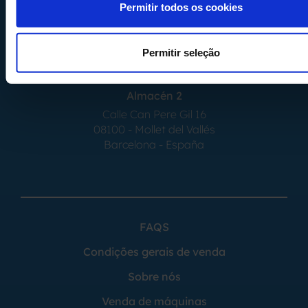
Permitir todos os cookies
Almacén 1
Calle Serrat de la Creu, 17
08554 - Seva
Permitir seleção
Barcelona - España
Almacén 2
Calle Can Pere Gil 16
08100 - Mollet del Vallés
Barcelona - España
FAQS
Condições gerais de venda
Sobre nós
Venda de máquinas