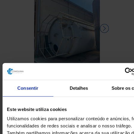
DEPÓSITO EM FIBRA DE
DEPÓSIT
VIDRO USADO
COMPRIMID
Consentir
Detalhes
Sobre os 
500 LITR
Este website utiliza cookies
Utilizamos cookies para personalizar conteúdo e anúncios, f
funcionalidades de redes sociais e analisar o nosso tráfego.
Também partilhamos informações acerca da sua utilização d