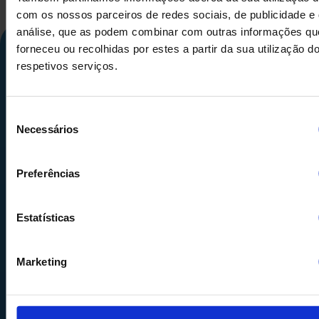
com os nossos parceiros de redes sociais, de publicidade e
análise, que as podem combinar com outras informações qu
forneceu ou recolhidas por estes a partir da sua utilização d
respetivos serviços.
Seleção
Necessários
de
consentimento
Calle Alemania, 32
Preferências
08520
Les Franqueses del Valles
Barcelona
-
España
Estatísticas
Tel.
+34 936 460 403
info@comquima.com
Marketing