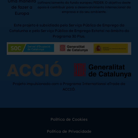
Uma maneira
cofinanciamento do fundo europeu FEDER. O objetivo deste
de fazer a
apoio é contribuir para o desenvolvimento internacional da
empresa e do seu ambiente.
Europa
Este projeto é subsidiado pelo Serviço Público de Emprego da
Catalunha e pelo Serviço Público de Emprego Estatal no âmbito do
Programa 30 Plus.
Projeto impulsionado com o Programa International eTrade da
ACCIÓ.
Política de Cookies
Política de Privacidade