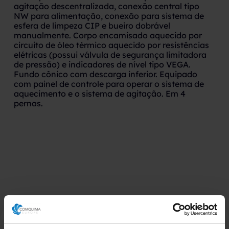
agitação descentralizada, conexão central tipo
NW para alimentação, conexão para sistema de
esfera de limpeza CIP e bueiro dobrável
manualmente. Corpo encamisado aquecido por
circuito de óleo térmico aquecido por resistências
elétricas (possui válvula de segurança limitadora
de pressão) e indicadores de nível tipo VEGA.
Fundo cônico com descarga inferior. Equipado
com painel de controle para operar o sistema de
aquecimento e o sistema de agitação. Em 4
pernas.