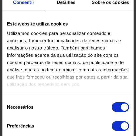
Consentir
Detalhes
Sobre os cookies
Produtos Relacionados
Este website utiliza cookies
Utilizamos cookies para personalizar conteúdo e
anúncios, fornecer funcionalidades de redes sociais e
analisar o nosso tráfego. Também partilhamos
informações acerca da sua utilização do site com os
nossos parceiros de redes sociais, de publicidade e de
análise, que as podem combinar com outras informações
que lhes forneceu ou recolhidas por estes a partir da sua
utilização dos respetivos serviços.
Seleção
Necessários
de
consentimento
Preferências
DEPÓSITO EM FIBRA DE
DEPÓSIT