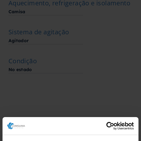
Aquecimento, refrigeração e isolamento
Camisa
Sistema de agitação
Agitador
Condição
No estado