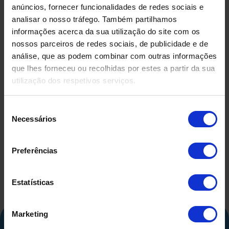
anúncios, fornecer funcionalidades de redes sociais e
analisar o nosso tráfego. Também partilhamos
informações acerca da sua utilização do site com os
nossos parceiros de redes sociais, de publicidade e de
análise, que as podem combinar com outras informações
que lhes forneceu ou recolhidas por estes a partir da sua
utilização dos respetivos serviços.
DEPÓSITO EM FIBRA DE
DEPÓSIT
VIDRO USADO
COMPRIMID
Seleção
500 LITR
Necessários
de
consentimento
Preferências
Estatísticas
Marketing