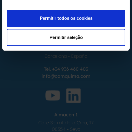
Permitir todos os cookies
Permitir seleção
Calle Alemania, 32
08520
Les Franqueses del Valles
Barcelona
-
España
Tel.
+34 936 460 403
info@comquima.com
Almacén 1
Calle Serrat de la Creu, 17
08554 - Seva