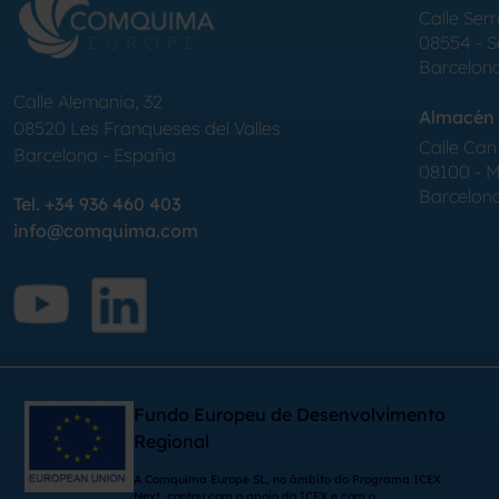
Calle Serr
08554 - 
Barcelon
Calle Alemania, 32
Almacén 
08520
Les Franqueses del Valles
Calle Can 
Barcelona
-
España
08100 - Mo
Barcelon
Tel.
+34 936 460 403
info@comquima.com
Fundo Europeu de Desenvolvimento
Regional
A Comquima Europe SL, no âmbito do Programa ICEX
Next, contou com o apoio do ICEX e com o