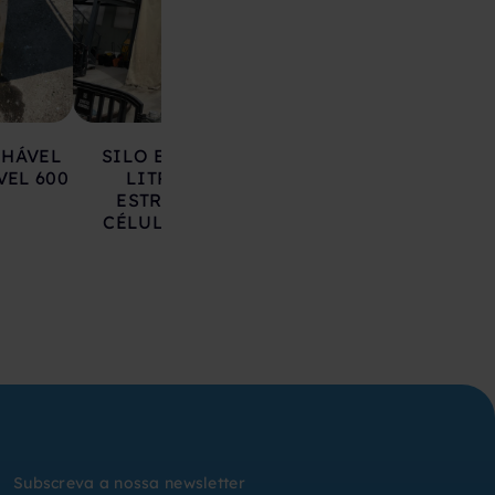
LHÁVEL
SILO EM AÇO 17.000
DEPÓSITO EM 
VEL 600
LITROS SOBRE
INOXIDÁVEL 20
ESTRUTURA COM
LITROS
CÉLULAS DE CARGA
Subscreva a nossa newsletter