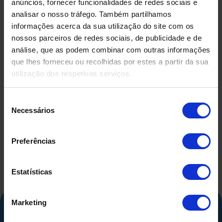
anúncios, fornecer funcionalidades de redes sociais e
analisar o nosso tráfego. Também partilhamos
informações acerca da sua utilização do site com os
nossos parceiros de redes sociais, de publicidade e de
análise, que as podem combinar com outras informações
que lhes forneceu ou recolhidas por estes a partir da sua
utilização dos respetivos serviços.
DEPÓSITO EM FIBRA DE
DEPÓSIT
VIDRO USADO
COMPRIMID
Seleção
500 LITR
Necessários
de
consentimento
Preferências
Estatísticas
Marketing