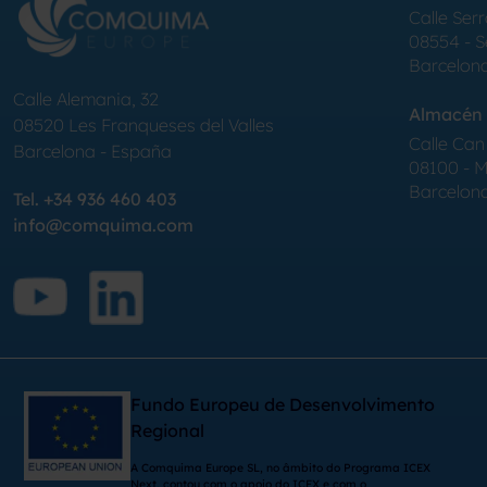
Calle Serr
08554 - 
Barcelon
Calle Alemania, 32
Almacén 
08520
Les Franqueses del Valles
Calle Can 
Barcelona
-
España
08100 - Mo
Barcelon
Tel.
+34 936 460 403
info@comquima.com
Fundo Europeu de Desenvolvimento
Regional
A Comquima Europe SL, no âmbito do Programa ICEX
Next, contou com o apoio do ICEX e com o