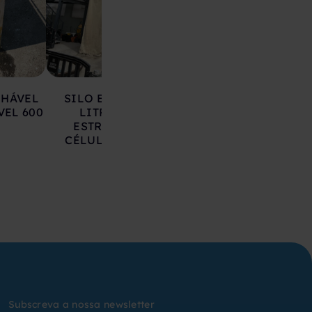
LHÁVEL
SILO EM AÇO 17.000
DEPÓSITO EM 
VEL 600
LITROS SOBRE
INOXIDÁVEL 20
ESTRUTURA COM
LITROS
CÉLULAS DE CARGA
Subscreva a nossa newsletter