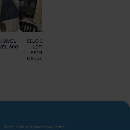
LHÁVEL
SILO EM AÇO 17.000
DEPÓSITO EM 
VEL 600
LITROS SOBRE
INOXIDÁVEL 20
ESTRUTURA COM
LITROS
CÉLULAS DE CARGA
Subscreva a nossa newsletter