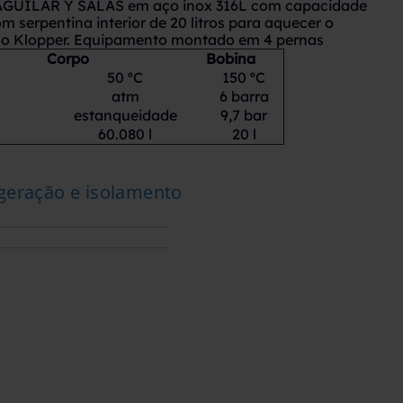
 AGUILAR Y SALAS em aço inox 316L com capacidade
Com serpentina interior de 20 litros para aquecer o
do Klopper. Equipamento montado em 4 pernas
Corpo
Bobina
50 ºC
150 ºC
atm
6 barra
estanqueidade
9,7 bar
60.080 l
20 l
geração e isolamento