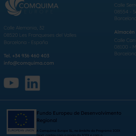
Calle Serr
08554 - 
Barcelon
Calle Alemania, 32
Almacén 
08520
Les Franqueses del Valles
Calle Can 
Barcelona
-
España
08100 - Mo
Barcelon
Tel.
+34 936 460 403
info@comquima.com
Fundo Europeu de Desenvolvimento
Regional
A Comquima Europe SL, no âmbito do Programa ICEX
Next, contou com o apoio do ICEX e com o