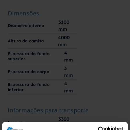
Dimensões
3100
Diâmetro interno
mm
4000
Altura da camisa
mm
4
Espessura do fundo
superior
mm
3
Espessura do corpo
mm
4
Espessura do fundo
inferior
mm
Informações para transporte
3300
Largura
mm