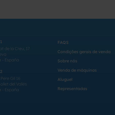
1
FAQS
at de la Creu, 17
Condições gerais de venda
Seva
a - España
Sobre nós
Venda de máquinas
2
Pere Gil 16
Aluguel
llet del Vallés
Representadas
a - España