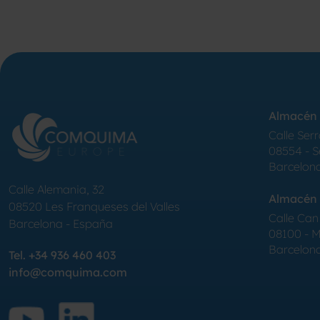
Almacén 
Calle Serr
08554 - 
Barcelon
Calle Alemania, 32
Almacén 
08520
Les Franqueses del Valles
Calle Can 
Barcelona
-
España
08100 - Mo
Barcelon
Tel.
+34 936 460 403
info@comquima.com