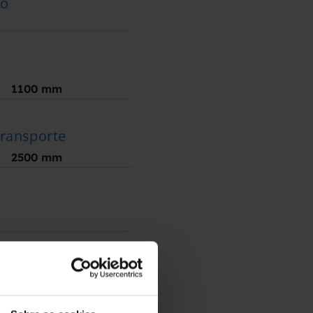
ão
1100
mm
transporte
2500
mm
o