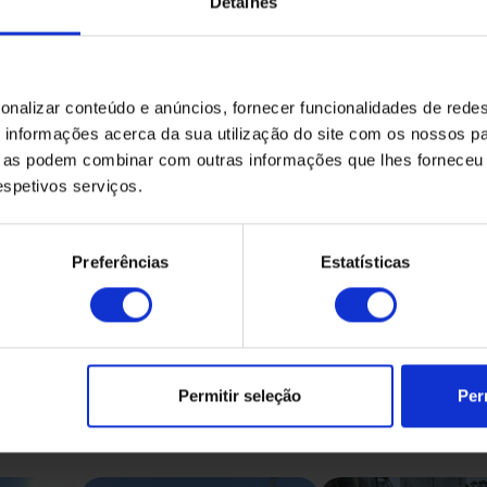
Detalhes
onalizar conteúdo e anúncios, fornecer funcionalidades de redes
informações acerca da sua utilização do site com os nossos pa
ue as podem combinar com outras informações que lhes forneceu 
respetivos serviços.
Preferências
Estatísticas
Produtos Relacionados
Permitir seleção
Per