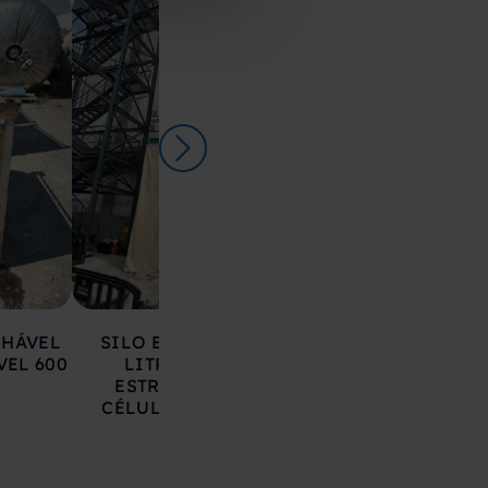
LHÁVEL
SILO EM AÇO 17.000
DEPÓSITO EM 
VEL 600
LITROS SOBRE
INOXIDÁVEL 20
ESTRUTURA COM
LITROS
CÉLULAS DE CARGA