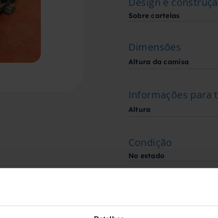
Design e construç
Sobre cartelas
Dimensões
Altura da camisa
Informações para 
Altura
Condição
No estado
Fabricado por
Fabricante desconhecid