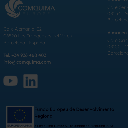
Calle Serr
08554 - 
Barcelon
Calle Alemania, 32
Almacén 
08520
Les Franqueses del Valles
Calle Can 
Barcelona
-
España
08100 - Mo
Barcelon
Tel.
+34 936 460 403
info@comquima.com
Fundo Europeu de Desenvolvimento
Regional
A Comquima Europe SL, no âmbito do Programa ICEX