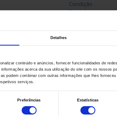
Condição
No estado
Fabricado por
Fabricante desconhecid
Detalhes
Solicite aqui o seu
orçamento
onalizar conteúdo e anúncios, fornecer funcionalidades de redes
informações acerca da sua utilização do site com os nossos pa
ue as podem combinar com outras informações que lhes forneceu 
respetivos serviços.
Preferências
Estatísticas