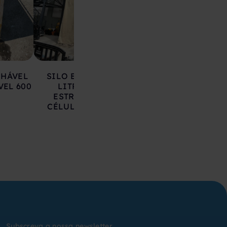
LHÁVEL
SILO EM AÇO 17.000
DEPÓSITO EM 
VEL 600
LITROS SOBRE
INOXIDÁVEL 20
ESTRUTURA COM
LITROS
CÉLULAS DE CARGA
Subscreva a nossa newsletter