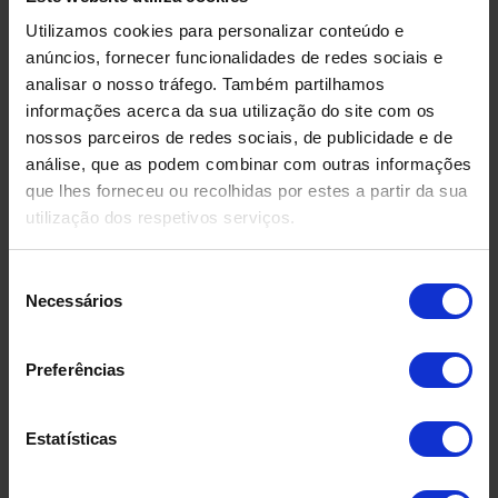
Utilizamos cookies para personalizar conteúdo e
anúncios, fornecer funcionalidades de redes sociais e
analisar o nosso tráfego. Também partilhamos
informações acerca da sua utilização do site com os
nossos parceiros de redes sociais, de publicidade e de
análise, que as podem combinar com outras informações
que lhes forneceu ou recolhidas por estes a partir da sua
utilização dos respetivos serviços.
Seleção
DEPÓSITO EM FIBRA DE
DEPÓSIT
Necessários
de
VIDRO USADO
COMPRIMID
consentimento
500 LITR
Preferências
Estatísticas