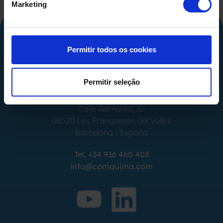
Marketing
Permitir todos os cookies
Permitir seleção
Calle Alemania, 32
08520
Les Franqueses del Valles
Barcelona
-
España
Tel.
+34 936 460 403
info@comquima.com