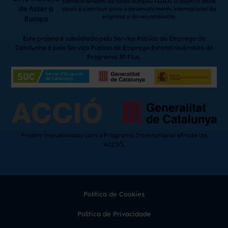
cofinanciamento do fundo europeu FEDER. O objetivo deste
de fazer a
apoio é contribuir para o desenvolvimento internacional da
empresa e do seu ambiente.
Europa
Este projeto é subsidiado pelo Serviço Público de Emprego da
Catalunha e pelo Serviço Público de Emprego Estatal no âmbito do
Programa 30 Plus.
Projeto impulsionado com o Programa International eTrade da
ACCIÓ.
Política de Cookies
Política de Privacidade