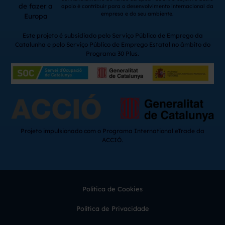
de fazer a
apoio é contribuir para o desenvolvimento internacional da
empresa e do seu ambiente.
Europa
Este projeto é subsidiado pelo Serviço Público de Emprego da
Catalunha e pelo Serviço Público de Emprego Estatal no âmbito do
Programa 30 Plus.
Projeto impulsionado com o Programa International eTrade da
ACCIÓ.
Política de Cookies
Política de Privacidade