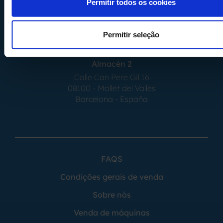
Permitir todos os cookies
Almacén 1
Calle Serrat de la Creu, 17
08554 - Seva
Permitir seleção
Barcelona - España
Almacén 2
Calle Can Pere Gil 16
08100 - Mollet del Vallés
Barcelona - España
FAQS
Condições gerais de venda
Sobre nós
Venda de máquinas