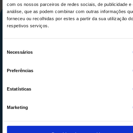
com os nossos parceiros de redes sociais, de publicidade e
análise, que as podem combinar com outras informações qu
forneceu ou recolhidas por estes a partir da sua utilização d
respetivos serviços.
Seleção
Necessários
de
consentimento
Calle Alemania, 32
08520
Les Franqueses del Valles
Preferências
Barcelona
-
España
Estatísticas
Tel.
+34 936 460 403
info@comquima.com
Marketing