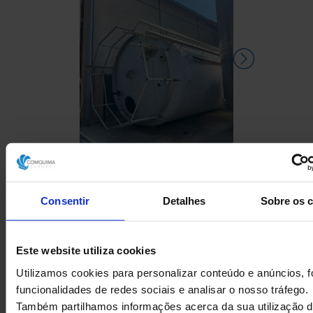
DEPÓSITO EM FIBRA DE
DEPÓSIT
VIDRO USADO
COMPRIMID
Consentir
Detalhes
Sobre os 
500 LITR
Este website utiliza cookies
Utilizamos cookies para personalizar conteúdo e anúncios, f
funcionalidades de redes sociais e analisar o nosso tráfego.
Também partilhamos informações acerca da sua utilização d