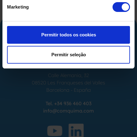
Marketing
Permitir todos os cookies
Permitir seleção
Calle Alemania, 32
08520
Les Franqueses del Valles
Barcelona
-
España
Tel.
+34 936 460 403
info@comquima.com