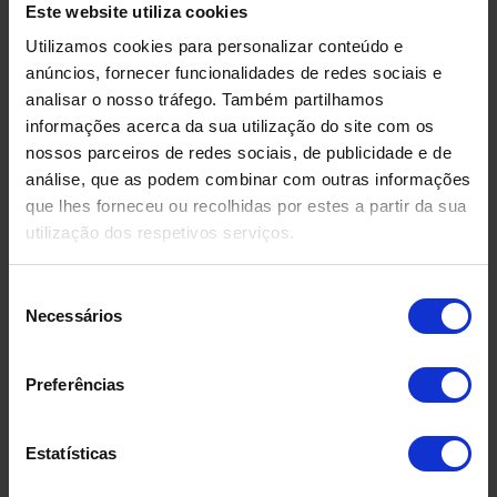
Este website utiliza cookies
Utilizamos cookies para personalizar conteúdo e
anúncios, fornecer funcionalidades de redes sociais e
analisar o nosso tráfego. Também partilhamos
informações acerca da sua utilização do site com os
nossos parceiros de redes sociais, de publicidade e de
análise, que as podem combinar com outras informações
que lhes forneceu ou recolhidas por estes a partir da sua
utilização dos respetivos serviços.
Seleção
Necessários
de
DEPÓSITO EM FIBRA DE
DEPÓSIT
consentimento
VIDRO USADO
COMPRIMID
500 LITR
Preferências
Estatísticas