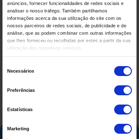
anúncios, fornecer funcionalidades de redes sociais e
analisar o nosso tráfego. Também partilhamos
informações acerca da sua utilização do site com os
nossos parceiros de redes sociais, de publicidade e de
análise, que as podem combinar com outras informações
que lhes forneceu ou recolhidas por estes a partir da sua
utilização dos respetivos serviços.
DEPÓSITO EM FIBRA DE
DEPÓSIT
VIDRO USADO
COMPRIMID
Seleção
500 LITR
Necessários
de
consentimento
Preferências
Estatísticas
Marketing