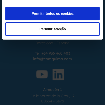
Permitir todos os cookies
Permitir seleção
Calle Alemania, 32
08520
Les Franqueses del Valles
Barcelona
-
España
Tel.
+34 936 460 403
info@comquima.com
Almacén 1
Calle Serrat de la Creu, 17
08554 - Seva